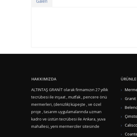
Galeri
HAKKIMIZDA
ÜRÜNLE
ALTINTAŞ GRANİT olarak firmamızın 27 yıllık
Mermer
tecrübesi ile inşaat , mutfak , pencere önü
Granit
mermerleri, (denizlik) küpeşte , ve özel
Belenc
proje , tasarım uygulamalarında uzman
Çimsto
kadro ve üstün tecrübesi ile Ankara, yuva
Calisc
mahallesi, yeni mermerciler sitesinde
hizmet vermektedir...
Coante