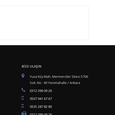
BİZE ULAŞIN
Yuva Köy Mah. Mermerciler Sitesi 5706
Sok. No : 40 Yenimahalle / Ankara
0312 396 00 26
0507 941 67 67
0535 287 82 80
0312 396 00 26