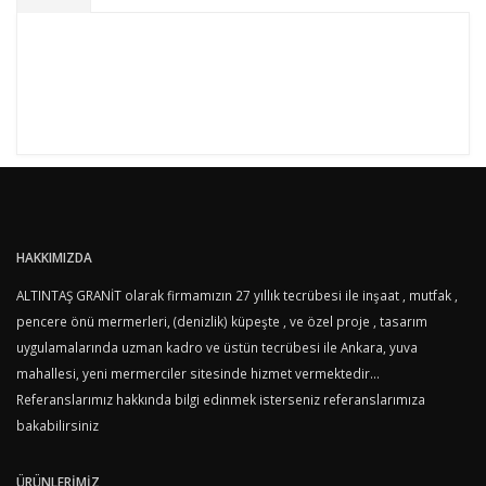
HAKKIMIZDA
ALTINTAŞ GRANİT olarak firmamızın 27 yıllık tecrübesi ile inşaat , mutfak ,
pencere önü mermerleri, (denizlik) küpeşte , ve özel proje , tasarım
uygulamalarında uzman kadro ve üstün tecrübesi ile Ankara, yuva
mahallesi, yeni mermerciler sitesinde hizmet vermektedir...
Referanslarımız hakkında bilgi edinmek isterseniz referanslarımıza
bakabilirsiniz
Altıntaş Mermer, üretim ve montaj uygulamasında koşulsuz müşteri
ÜRÜNLERİMİZ