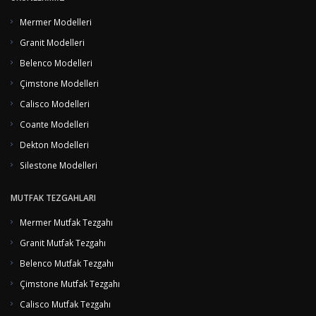
memnuniyeti ilkesi ile en kaliteli, en çabuk ve en sorunsuz hizmeti
Mermer Modelleri
üretmeyi başaran firmamız sürekli gelişen pazarda daima lider olmayı
hedeflemektedir…
Granit Modelleri
Özgün tasarımlarınızın gerçeğe dönüştüğü mermer, granit, çimstone, fileli
Belenco Modelleri
eskitme, antik görünümlü mermer modellerimizi sitemizde bulmanız artık
Çimstone Modelleri
çok kolay...
Calisco Modelleri
Coante Modelleri
Dekton Modelleri
Silestone Modelleri
MUTFAK TEZGAHLARI
Mermer Mutfak Tezgahı
Granit Mutfak Tezgahı
Belenco Mutfak Tezgahı
Çimstone Mutfak Tezgahı
Calisco Mutfak Tezgahı