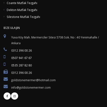
Coante Mutfak Tezgahı
Dekton Mutfak Tezgahı
Silestone Mutfak Tezgahı
BİZE ULAŞIN
Yuva Köy Mah. Mermerciler Sitesi 5706 Sok. No : 40 Yenimahalle /
Ankara
0312 396 00 26
0507 941 67 67
0535 287 82 80
0312 396 00 26
goldstonemermer@hotmail.com
info@goldstonemermer.com