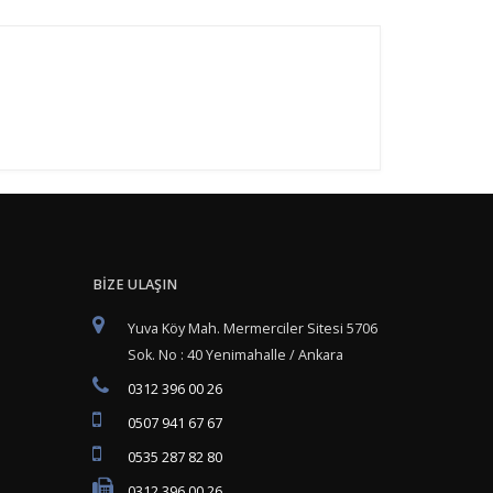
BİZE ULAŞIN
Yuva Köy Mah. Mermerciler Sitesi 5706
Sok. No : 40 Yenimahalle / Ankara
0312 396 00 26
0507 941 67 67
0535 287 82 80
0312 396 00 26