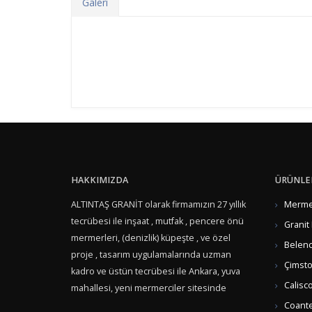
Galeri
HAKKIMIZDA
ÜRÜNLE
ALTINTAŞ GRANİT olarak firmamızın 27 yıllık
Mermer
tecrübesi ile inşaat , mutfak , pencere önü
Granit
mermerleri, (denizlik) küpeşte , ve özel
Belenc
proje , tasarım uygulamalarında uzman
Çimsto
kadro ve üstün tecrübesi ile Ankara, yuva
Calisc
mahallesi, yeni mermerciler sitesinde
hizmet vermektedir...
Coante