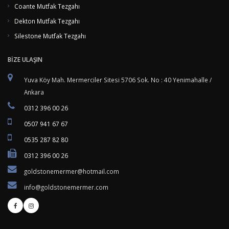
Coante Mutfak Tezgahı
Dekton Mutfak Tezgahı
Silestone Mutfak Tezgahı
BİZE ULAŞIN
Yuva Köy Mah. Mermerciler Sitesi 5706 Sok. No : 40 Yenimahalle /
Ankara
0312 396 00 26
0507 941 67 67
0535 287 82 80
0312 396 00 26
goldstonemermer@hotmail.com
info@goldstonemermer.com