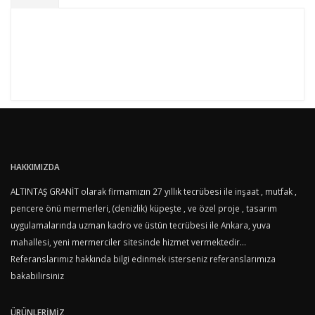
HAKKIMIZDA
ALTINTAŞ GRANİT olarak firmamızın 27 yıllık tecrübesi ile inşaat , mutfak ,
pencere önü mermerleri, (denizlik) küpeşte , ve özel proje , tasarım
uygulamalarında uzman kadro ve üstün tecrübesi ile Ankara, yuva
mahallesi, yeni mermerciler sitesinde hizmet vermektedir...
Referanslarımız hakkında bilgi edinmek isterseniz referanslarımıza
bakabilirsiniz
Altıntaş Mermer, üretim ve montaj uygulamasında koşulsuz müşteri
ÜRÜNLERİMİZ