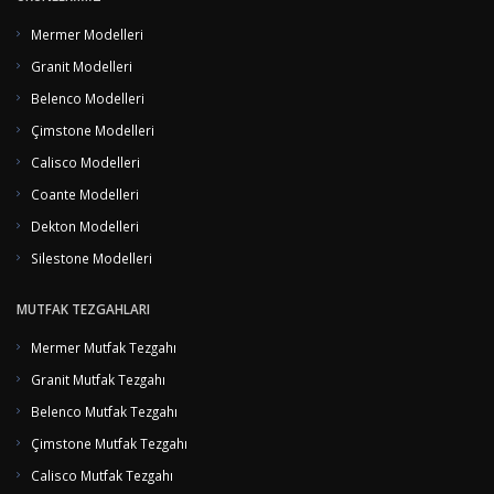
memnuniyeti ilkesi ile en kaliteli, en çabuk ve en sorunsuz hizmeti
Mermer Modelleri
üretmeyi başaran firmamız sürekli gelişen pazarda daima lider olmayı
hedeflemektedir…
Granit Modelleri
Özgün tasarımlarınızın gerçeğe dönüştüğü mermer, granit, çimstone, fileli
Belenco Modelleri
eskitme, antik görünümlü mermer modellerimizi sitemizde bulmanız artık
Çimstone Modelleri
çok kolay...
Calisco Modelleri
Coante Modelleri
Dekton Modelleri
Silestone Modelleri
MUTFAK TEZGAHLARI
Mermer Mutfak Tezgahı
Granit Mutfak Tezgahı
Belenco Mutfak Tezgahı
Çimstone Mutfak Tezgahı
Calisco Mutfak Tezgahı