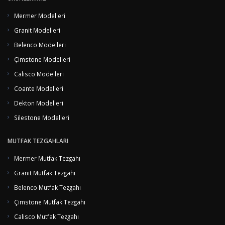
memnuniyeti ilkesi ile en kaliteli, en çabuk ve en sorunsuz hizmeti
Mermer Modelleri
üretmeyi başaran firmamız sürekli gelişen pazarda daima lider olmayı
hedeflemektedir…
Granit Modelleri
Özgün tasarımlarınızın gerçeğe dönüştüğü mermer, granit, çimstone, fileli
Belenco Modelleri
eskitme, antik görünümlü mermer modellerimizi sitemizde bulmanız artık
Çimstone Modelleri
çok kolay...
Calisco Modelleri
Coante Modelleri
Dekton Modelleri
Silestone Modelleri
MUTFAK TEZGAHLARI
Mermer Mutfak Tezgahı
Granit Mutfak Tezgahı
Belenco Mutfak Tezgahı
Çimstone Mutfak Tezgahı
Calisco Mutfak Tezgahı