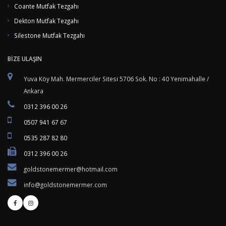
Coante Mutfak Tezgahı
Dekton Mutfak Tezgahı
Silestone Mutfak Tezgahı
BİZE ULAŞIN
Yuva Köy Mah. Mermerciler Sitesi 5706 Sok. No : 40 Yenimahalle /
Ankara
0312 396 00 26
0507 941 67 67
0535 287 82 80
0312 396 00 26
goldstonemermer@hotmail.com
info@goldstonemermer.com