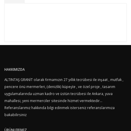
HAKKIMIZDA
ALTINTAŞ GRANİT olarak firmamızın 27 yıllık tecrübesi ile inşaat , mutfak ,
pencere önü mermerleri, (denizlik) küpeşte , ve özel proje , tasarım
uygulamalarında uzman kadro ve üstün tecrübesi ile Ankara, yuva
mahallesi, yeni mermerciler sitesinde hizmet vermektedir...
Referanslarımız hakkında bilgi edinmek isterseniz referanslarımıza
bakabilirsiniz
Altıntaş Mermer, üretim ve montaj uygulamasında koşulsuz müşteri
ÜRÜNLERİMİZ