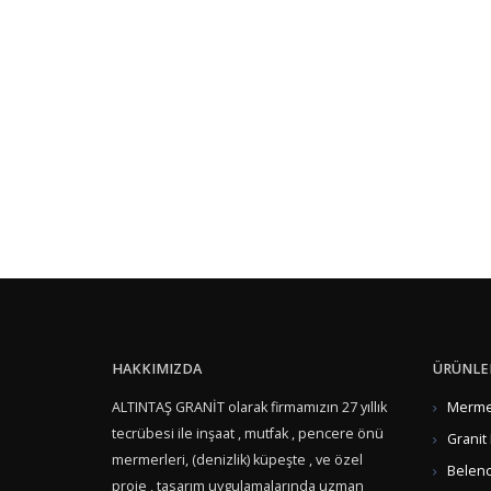
HAKKIMIZDA
ÜRÜNLE
ALTINTAŞ GRANİT olarak firmamızın 27 yıllık
Mermer
tecrübesi ile inşaat , mutfak , pencere önü
Granit
mermerleri, (denizlik) küpeşte , ve özel
Belenc
proje , tasarım uygulamalarında uzman