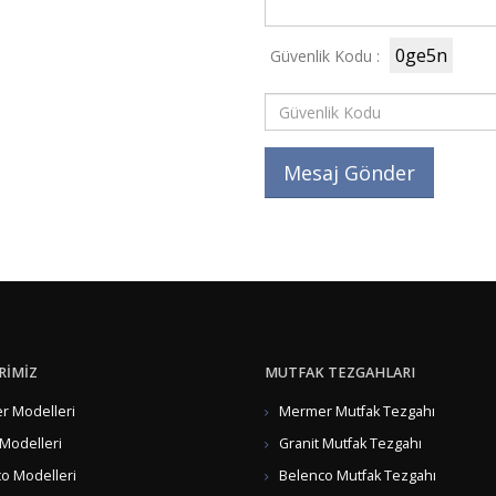
0ge5n
Güvenlik Kodu :
RİMİZ
MUTFAK TEZGAHLARI
 Modelleri
Mermer Mutfak Tezgahı
 Modelleri
Granit Mutfak Tezgahı
o Modelleri
Belenco Mutfak Tezgahı