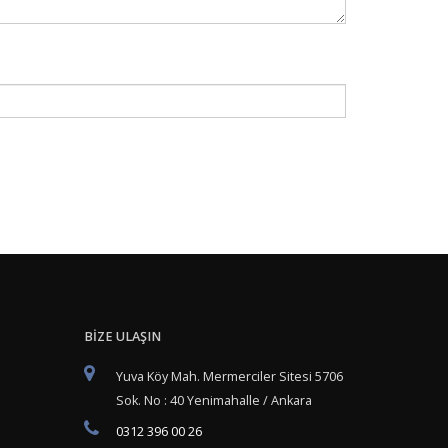
BİZE ULAŞIN
Yuva Köy Mah. Mermerciler Sitesi 5706
Sok. No : 40 Yenimahalle / Ankara
0312 396 00 26