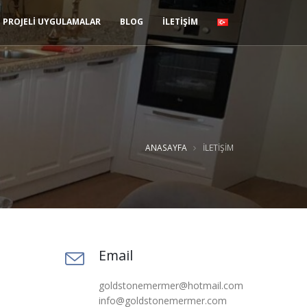
PROJELİ UYGULAMALAR
BLOG
İLETİŞİM
ANASAYFA
İLETIŞIM
Email
goldstonemermer@hotmail.com
info@goldstonemermer.com