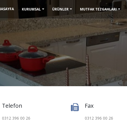
NASAYFA
KURUMSAL
ÜRÜNLER
MUTFAK TEZGAHLARI
Telefon
Fax
0312 396 00 26
0312 396 00 26